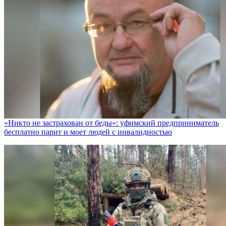
«Никто не заcтрахован от беды»: уфимский предприниматель
бесплатно парит и моет людей с инвалидностью