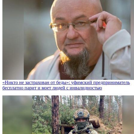
«Никто не заcтрахован от беды»: уфимский предприниматель
бесплатно парит и моет людей с инвалидностью