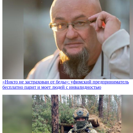
«Никто не заcтрахован от беды»: уфимский предприниматель
бесплатно парит и моет людей с инвалидностью