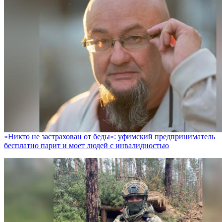
«Никто не заcтрахован от беды»: уфимский предприниматель
бесплатно парит и моет людей с инвалидностью