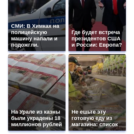
СМИ: В Химках на
полицейскую
Где будет встреча
машину напали и
президентов США
подожгли.
и России: Европа?
На Урале из казны
Не ешьте эту
были украдены 18
готовую еду из
миллионов рублей
магазина: список