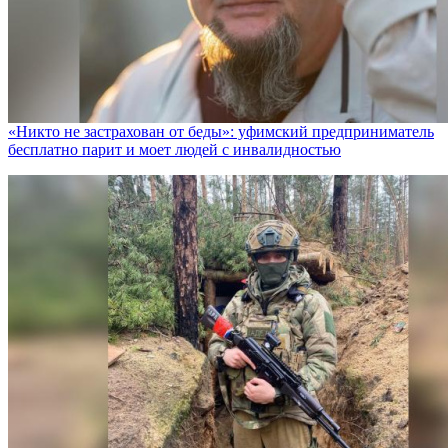
«Никто не заcтрахован от беды»: уфимский предприниматель
бесплатно парит и моет людей с инвалидностью