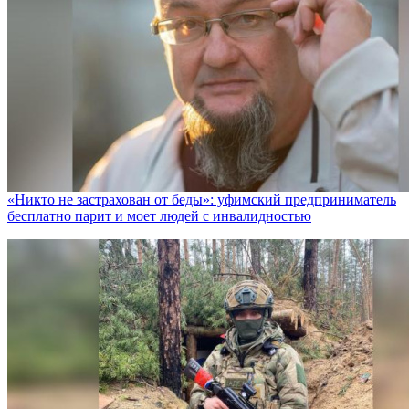
«Никто не заcтрахован от беды»: уфимский предприниматель
бесплатно парит и моет людей с инвалидностью