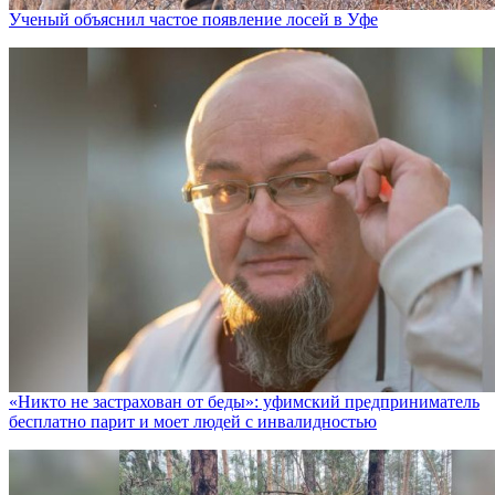
Ученый объяснил частое появление лосей в Уфе
«Никто не заcтрахован от беды»: уфимский предприниматель
бесплатно парит и моет людей с инвалидностью