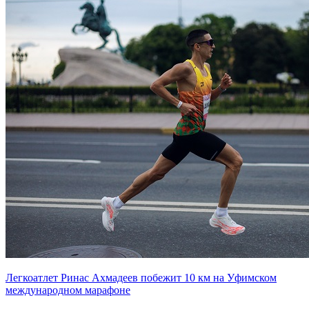
Легкоатлет Ринас Ахмадеев побежит 10 км на Уфимском
международном марафоне