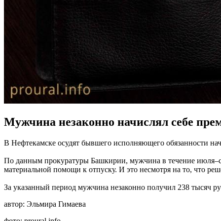
Мужчина незаконно начислял себе пре
В Нефтекамске осудят бывшего исполняющего обязанности нач
По данным прокуратуры Башкирии, мужчина в течение июля–сен
материальной помощи к отпуску. И это несмотря на то, что ре
За указанный период мужчина незаконно получил 238 тысяч руб
автор:
Эльмира Гимаева
фото:
proural.info