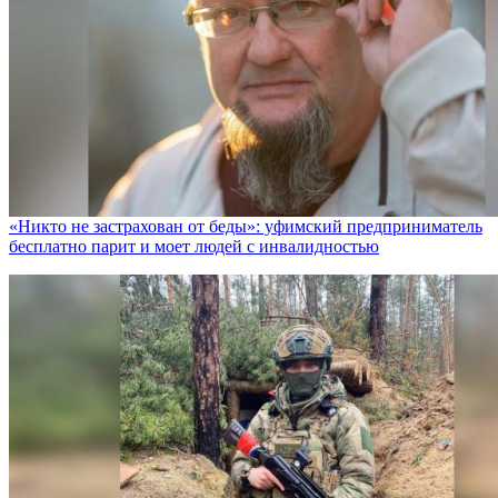
«Никто не заcтрахован от беды»: уфимский предприниматель
бесплатно парит и моет людей с инвалидностью