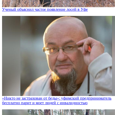
Ученый объяснил частое появление лосей в Уфе
«Никто не заcтрахован от беды»: уфимский предприниматель
бесплатно парит и моет людей с инвалидностью