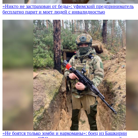
«Никто не заcтрахован от беды»: уфимский предприниматель
бесплатно парит и моет людей с инвалидностью
«Не боятся только зомби и наркоманы»: боец из Башкирии