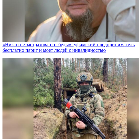
«Никто не заcтрахован от беды»: уфимский предприниматель
бесплатно парит и моет людей с инвалидностью