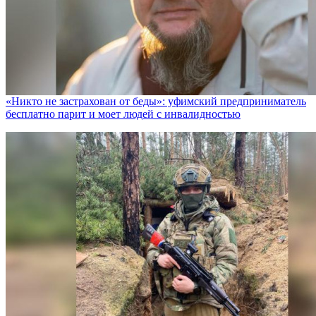
«Никто не заcтрахован от беды»: уфимский предприниматель
бесплатно парит и моет людей с инвалидностью