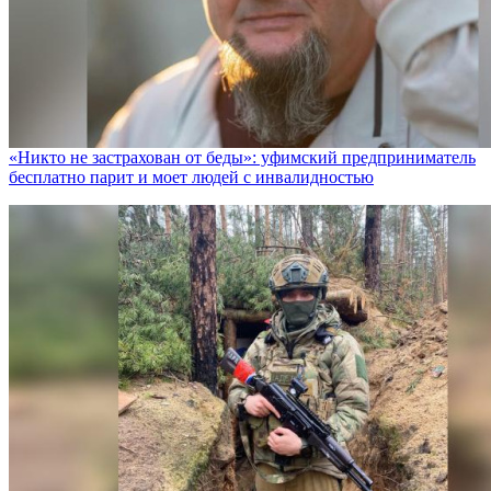
«Никто не заcтрахован от беды»: уфимский предприниматель
бесплатно парит и моет людей с инвалидностью