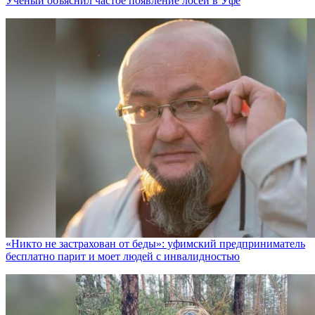
Ученый объяснил частое появление лосей в Уфе
«Никто не заcтрахован от беды»: уфимский предприниматель
бесплатно парит и моет людей с инвалидностью