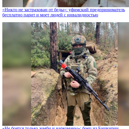
«Никто не заcтрахован от беды»: уфимский предприниматель
бесплатно парит и моет людей с инвалидностью
«Не боятся только зомби и наркоманы»: боец из Башкирии