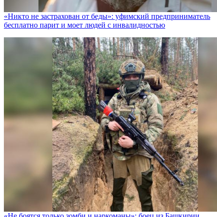
«Никто не заcтрахован от беды»: уфимский предприниматель
бесплатно парит и моет людей с инвалидностью
«Не боятся только зомби и наркоманы»: боец из Башкирии