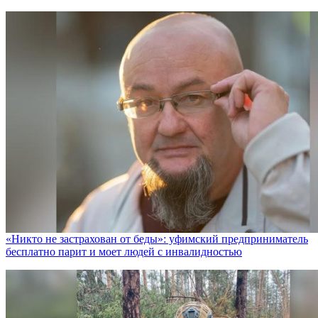
«Никто не заcтрахован от беды»: уфимский предприниматель
бесплатно парит и моет людей с инвалидностью