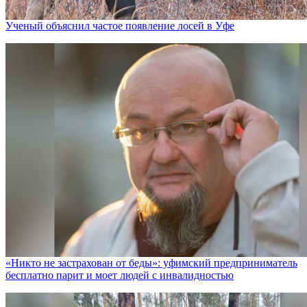
Ученый объяснил частое появление лосей в Уфе
«Никто не заcтрахован от беды»: уфимский предприниматель
бесплатно парит и моет людей с инвалидностью