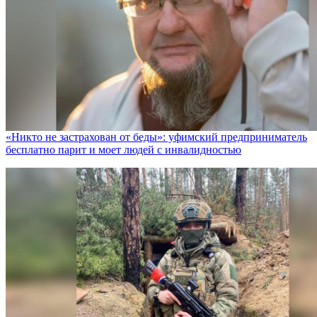
«Никто не заcтрахован от беды»: уфимский предприниматель
бесплатно парит и моет людей с инвалидностью